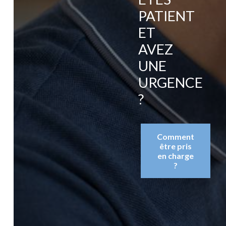
PATIENT
ET
AVEZ
UNE
URGENCE
?
Comment
être pris
en charge
?