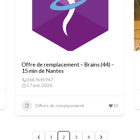
Offre de remplacement – Brains (44) –
15 min de Nantes
0667645947
17 juin 2026
Offres de remplacement
10
1
2
3
4