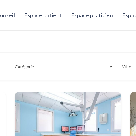
onseil
Espace patient
Espace praticien
Espac
Catégorie
Ville